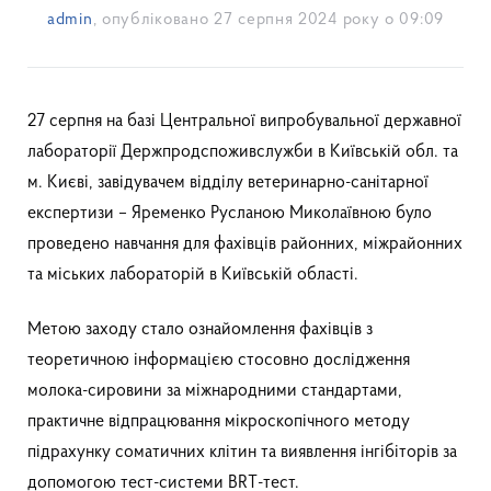
admin
, опубліковано
27 серпня 2024 року о 09:09
27 серпня на базі Центральної випробувальної державної
лабораторії Держпродспоживслужби в Київській обл. та
м. Києві, завідувачем відділу ветеринарно-санітарної
експертизи – Яременко Русланою Миколаївною було
проведено навчання для фахівців районних, міжрайонних
та міських лабораторій в Київській області.
Метою заходу стало ознайомлення фахівців з
теоретичною інформацією стосовно дослідження
молока-сировини за міжнародними стандартами,
практичне відпрацювання мікроскопічного методу
підрахунку соматичних клітин та виявлення інгібіторів за
допомогою тест-системи BRT-тест.