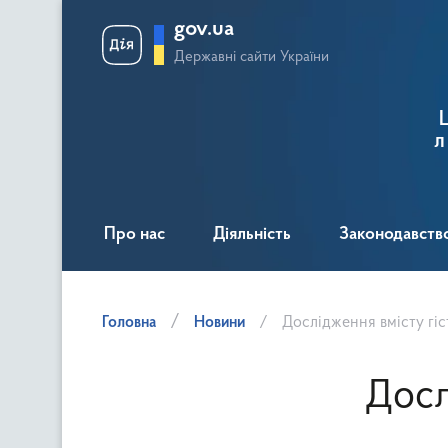
gov.ua
Державні сайти України
л
Про нас
Діяльність
Законодавств
Головна
Новини
Дослідження вмісту гіс
Досл