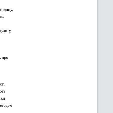
стидину.
ак,
нудоту,
ж про
сті
ють
тки
методом