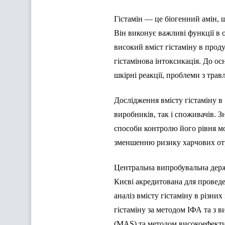
Гістамін — це біогенний амін, 
Він виконує важливі функції в о
високий вміст гістаміну в прод
гістамінова інтоксикація. До ос
шкірні реакції, проблеми з тра
Дослідження вмісту гістаміну в
виробників, так і споживачів. 
способи контролю його рівня м
зменшенню ризику харчових от
Центральна випробувальна держ
Києві акредитована для провед
аналіз вмісту гістаміну в різни
гістаміну за методом ІФА та з
(МАS) та методом високоефектив