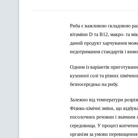
Риба є важливою складовою раці
вітаміни D та B12, макро- та м
даний продукт харчування може 
недотримання стандартів і вимог
Одним із варіантів приготуванн
кухонної солі та різних хімічни
безпосередньо на рибу.
Залежно від температури розріз
Фізико-хімічні зміни, що відбув
посолочних речовин і значним 
середовища. У процесі копченн
організм за умови перевищення 