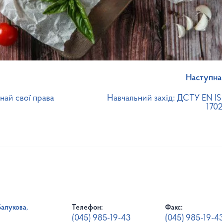
Наступна
знай свої права
Навчальний захід: ДСТУ EN I
1702
Балукова,
Телефон:
Факс:
(045) 985-19-43
(045) 985-19-4