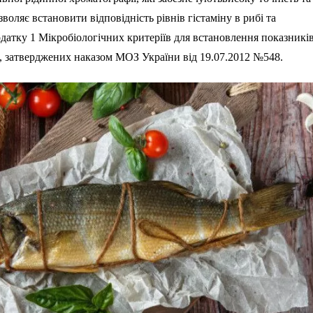
зволяє встановити відповідність рівнів гістаміну в рибі та
датку 1 Мікробіологічних критеріїв для встановлення показникі
, затверджених наказом МОЗ України від 19.07.2012 №548.