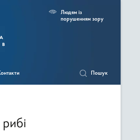
Людям із
порушенням зору
а
 в
Контакти
Пошук
 рибі