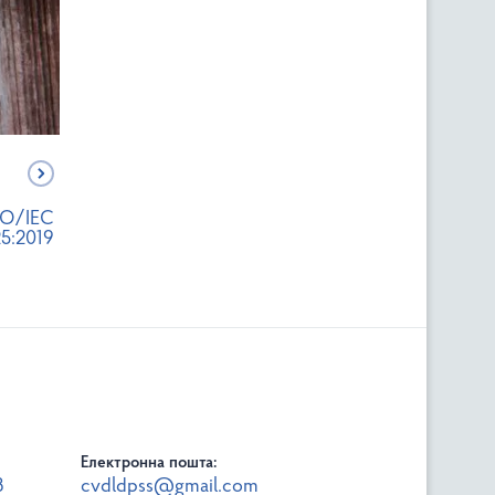
SO/IEC
5:2019
Електронна пошта:
3
cvdldpss@gmail.com