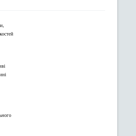
и,
якостей
иві
ині
ьного