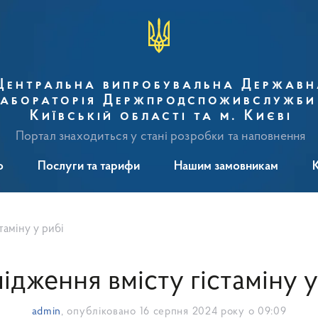
Центральна випробувальна Державн
абораторія Держпродспоживслужби
Київській області та м. Києві
Портал знаходиться у стані розробки та наповнення
о
Послуги та тарифи
Нашим замовникам
таміну у рибі
ідження вмісту гістаміну у
admin
, опубліковано
16 серпня 2024 року о 09:09