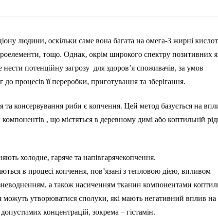
ону людини, оскільки саме вона багата на омега-3 жирні кислот
ікроелементи, тощо. Однак, окрім широкого спектру позитивних 
нести потенційну загрозу для здоров’я споживачів, за умов
 до процесів її переробки, приготування та зберігання.
я та консервування риби є копчення. Цей метод базується на впл
х компонентів , що містяться в деревному димі або коптильній рід
няють холодне, гаряче та напівгарячекопчення.
аються в процесі копчення, пов’язані з тепловою дією, впливом
зневодненням, а також насиченням тканин компонентами коптил
я можуть утворюватися сполуки, які мають негативний вплив на
допустимих концентрацій, зокрема – гістамін.