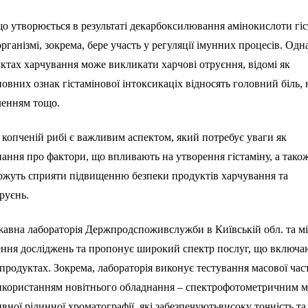
що утворюється в результаті декарбоксилювання амінокислоти гі
рганізмі, зокрема, бере участь у регуляції імунних процесів. Одн
уктах харчування може викликати харчові отруєння, відомі як
новних ознак гістамінової інтоксикаціх відносять головний біль, 
вленням тощо.
 копченій рибі є важливим аспектом, який потребує уваги як
Знання про фактори, що впливають на утворення гістаміну, а тако
ожуть сприяти підвищенню безпеки продуктів харчування та
руєнь.
авна лабораторія Держпродспоживслужби в Київській обл. та мі
ення досліджень та пропонує широкий спектр послуг, що включа
х продуктах. Зокрема, лабораторія виконує тестування масової час
 використанням новітнього обладнання – спектрофотометричним 
ної рідинної хроматографії, які забезпечуютьвисоку точність та