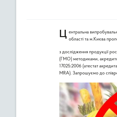
Центральна випробувальна державна лабораторія Держпродспоживслужби в Київській
області та м.Києва про
з дослідження продукції ро
(ГМО) методиками, акредит
17025:2006 (атестат акредит
MRA). Запрошуємо до співро