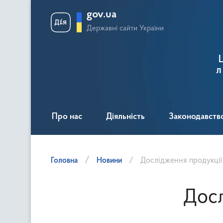
gov.ua
Державні сайти України
л
Про нас
Діяльність
Законодавств
Головна
Новини
Дослідження продукці
Досл