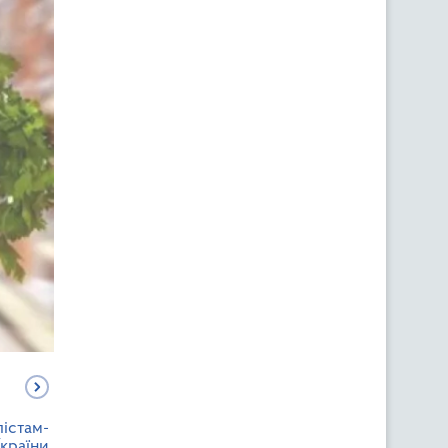
істам-
країни