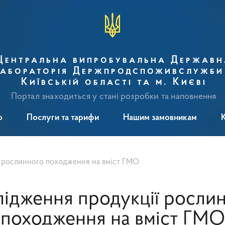
Центральна випробувальна Державн
абораторія Держпродспоживслужби
Київській області та м. Києві
Портал знаходиться у стані розробки та наповнення
о
Послуги та тарифи
Нашим замовникам
ї рослинного походження на вміст ГМО
ідження продукції росли
походження на вміст ГМО