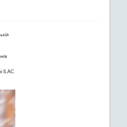
змів
O
ні ILAC