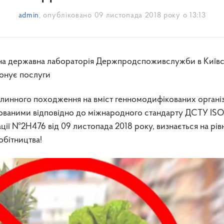
admin
, опубліковано
09 листопада 2018 року о 13:13
понує послуги
слинного походження на вміст генномодифікованих органі
ованими відповідно до міжнародного стандарту ДСТУ IS
ації №2H476 від 09 листопада 2018 року, визнається на рів
бітництва!