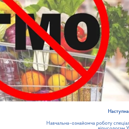
Наступна
Навчальна–ознайомча роботу спеціал
вірусологам У