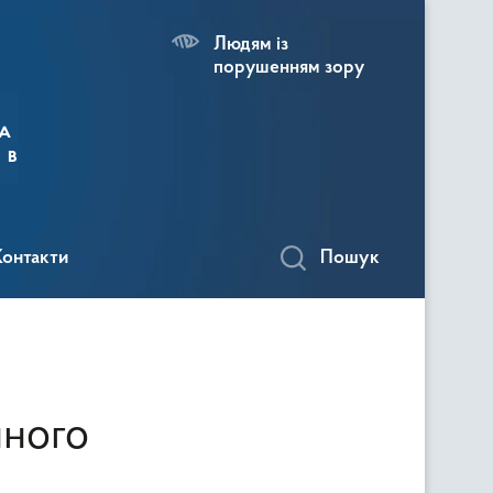
Людям із
порушенням зору
а
 в
Контакти
Пошук
нного