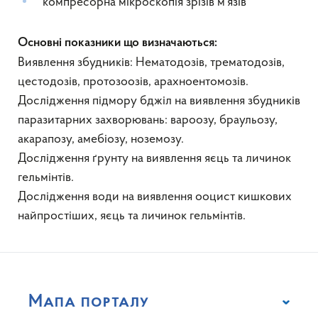
компресорна мікроскопія зрізів м’язів
Основні показники що визначаються:
Виявлення збудників: Нематодозів, трематодозів,
цестодозів, протозоозів, арахноентомозів.
Дослідження підмору бджіл на виявлення збудників
паразитарних захворювань: вароозу, браульозу,
акарапозу, амебіозу, ноземозу.
Дослідження ґрунту на виявлення яєць та личинок
гельмінтів.
Дослідження води на виявлення ооцист кишкових
найпростіших, яєць та личинок гельмінтів.
Мапа порталу