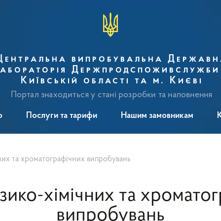
Центральна випробувальна Державн
абораторія Держпродспоживслужби
Київській області та м. Києві
Портал знаходиться у стані розробки та наповнення
о
Послуги та тарифи
Нашим замовникам
чних та хроматографічних випробувань
ізико-хімічних та хромато
випробувань