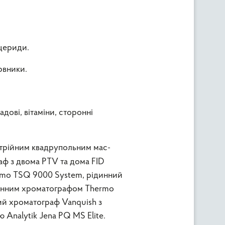
іцериди.
арвники.
адові, вітаміни, сторонні
отрійним квадрупольним мас-
ф з двома PTV та дома FID
ermo TSQ 9000 System, рідинний
іонним хроматографом Thermo
ий хроматограф Vanquish з
Analytik Jena PQ MS Elite.