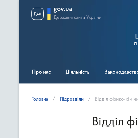
gov.ua
Державні сайти України
л
Про нас
Діяльність
Законодавств
Головна
Підрозділи
Відділ фізико-хімі
Відділ ф