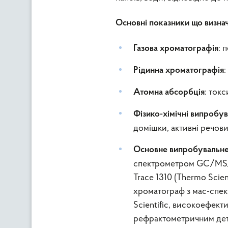
Основні показники що визна
: 
Газова хроматографія
:
Рідинна хроматографія
: ток
Атомна абсорбція
Фізико-хімічні випробу
домішки, активні речови
Основне випробувальне
спектрометром GC/MS/MS
Trace 1310 (Thermo Sci
хроматограф з мас-спе
Scientific, високоефек
рефрактометричним дете