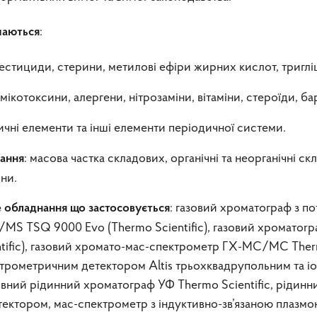
:
чаються
пестициди, стерини, метилові ефіри жирних кислот, тригл
 мікотоксини, алергени, нітрозаміни, вітаміни, стероїди, б
сичні елементи та інші елементи періодичної системи.
: масова частка складових, органічні та неорганічні скл
вання
ни.
: газовий хроматограф з п
 обладнання що застосовується
 TSQ 9000 Evo (Thermo Scientific), газовий хроматоrра
entific), газовий хромато-мас-спектрометр ГХ-МС/МС Th
ктрометричним детектором Altis трьохквадрупольним та 
тивний рідинний хроматограф УФ Thermo Scientific, рідинн
ктором, мас-спектрометр з індуктивно-зв’язаною плазмою 