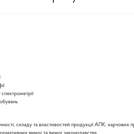
ї
ії
 спектрометрії
робувань
чності, складу та властивостей продукції АПК: харчових п
 нормативних вимог та вимог законодавства.