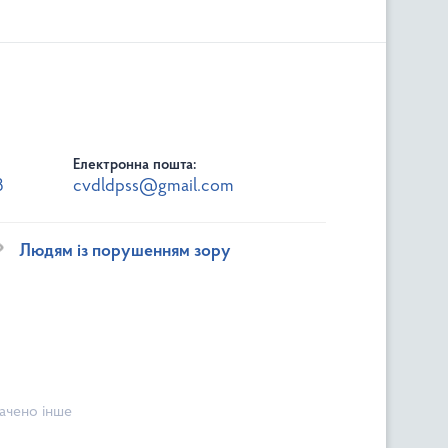
Електронна пошта:
3
cvdldpss@gmail.com
Людям із порушенням зору
начено інше