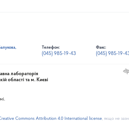
Балукова,
Телефон:
Факс:
(045) 985-19-43
(045) 985-19-4
авна лабораторія
й області та м. Києві
мі.
Creative Commons Attribution 4.0 International license
, якщо не заз