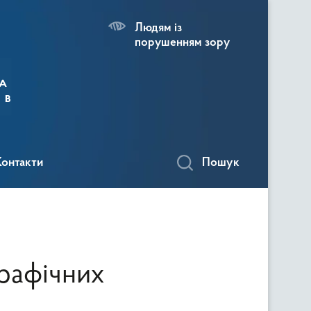
Людям із
порушенням зору
а
 в
Контакти
Пошук
графічних