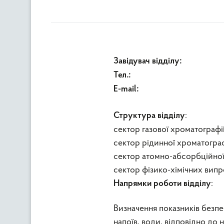
:
Завідувач відділу
.:
Тел
:
E-mail
:
Структура відділу
сектор газової хроматографі
сектор рідинної хроматограф
сектор атомно-абсорбційної
сектор фізико-хімічних вип
:
Напрямки роботи відділу
Визначення показників безпе
напоїв, води, відповідно до