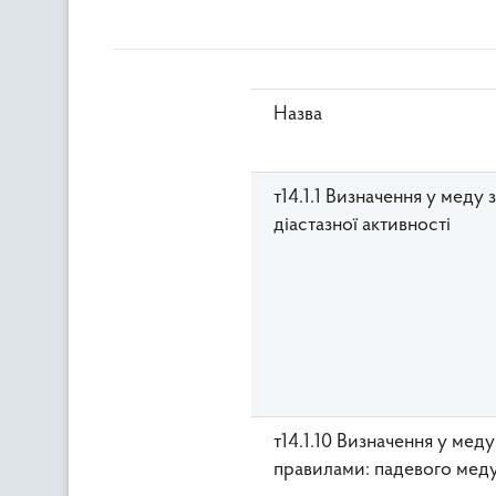
Назва
т14.1.1 Визначення у меду
діастазної активності
т14.1.10 Визначення у мед
правилами: падевого мед