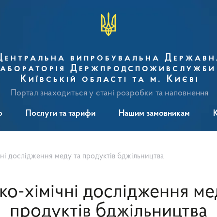
Центральна випробувальна Державн
абораторія Держпродспоживслужби
Київській області та м. Києві
Портал знаходиться у стані розробки та наповнення
о
Послуги та тарифи
Нашим замовникам
чні дослідження меду та прoдуктів бджільництва
ко-хімічні дослідження ме
прoдуктів бджільництва