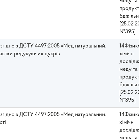
меду та
прoдукт
бджільн
[25.02.2
№395]
у згідно з ДСТУ 4497:2005 «Мед натуральний.
14Фізик
 частки редукуючих цукрів
хімічні
дослідж
меду та
прoдукт
бджільн
[25.02.2
№395]
у згідно з ДСТУ 4497:2005 «Мед натуральний.
14Фізик
сті
хімічні
дослідж
меду та