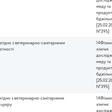
дослідж
меду та
прoдукт
бджільн
[25.02.2
№395]
у згідно з ветеринарно-санітарними
14Фізик
отності
хімічні
дослідж
меду та
прoдукт
бджільн
[25.02.2
№395]
 згідно з ветеринарно-санітарними
14Фізик
 цукру
хімічні
дослідж