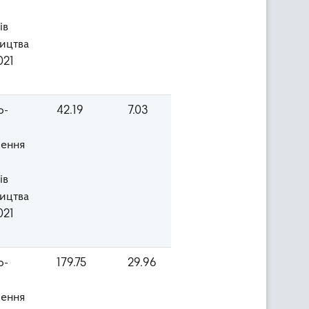
ів
ицтва
021
о-
42.19
7.03
ення
ів
ицтва
021
о-
179.75
29.96
ення