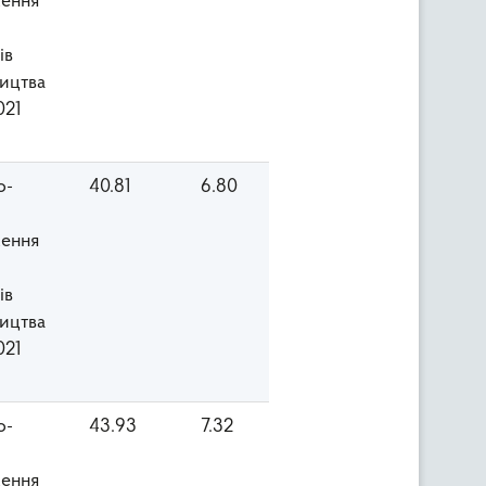
ення
ів
ицтва
021
о-
40.81
6.80
ення
ів
ицтва
021
о-
43.93
7.32
ення