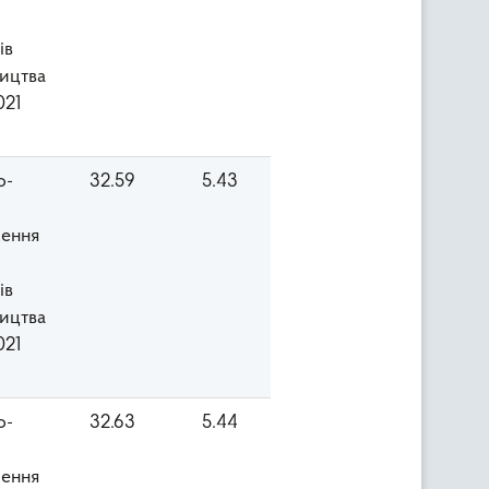
ів
ицтва
021
о-
32.59
5.43
ення
ів
ицтва
021
о-
32.63
5.44
ення