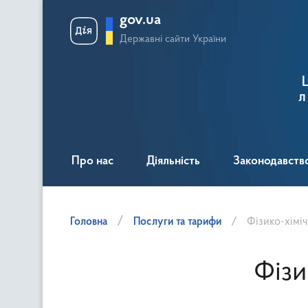
gov.ua
Державні сайти України
л
Про нас
Діяльність
Законодавств
Головна
Послуги та тарифи
Фізико-хімі
Фізи