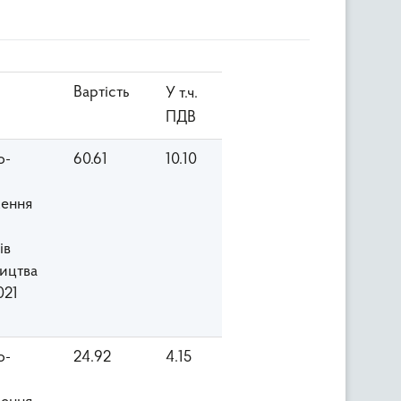
Вартість
У т.ч.
ПДВ
о-
60.61
10.10
ення
ів
ицтва
021
о-
24.92
4.15