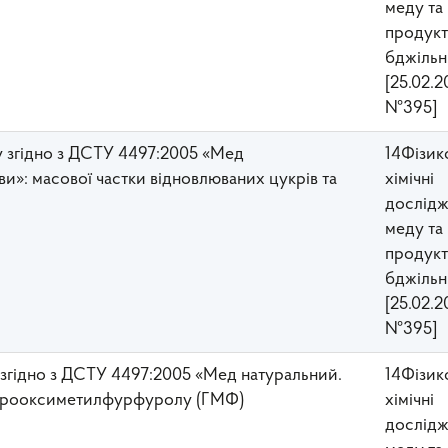
меду та
прoдукт
бджільн
[25.02.2
№395]
ду згідно з ДСТУ 4497:2005 «Мед
14Фізик
ви»: масової частки відновлюваних цукрів та
хімічні
дослідж
меду та
прoдукт
бджільн
[25.02.2
№395]
у згідно з ДСТУ 4497:2005 «Мед натуральний.
14Фізик
 гідрооксиметилфурфуролу (ГМФ)
хімічні
дослідж