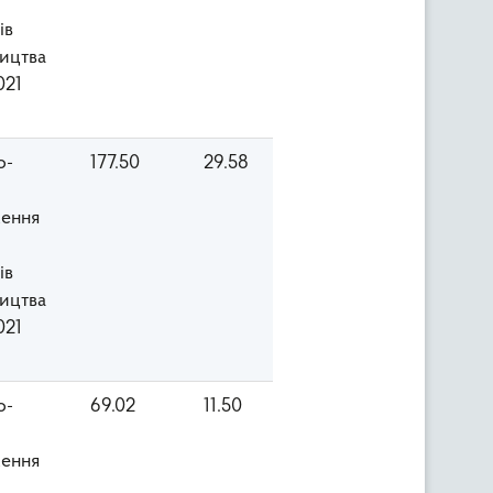
ів
ицтва
021
о-
177.50
29.58
ення
ів
ицтва
021
о-
69.02
11.50
ення