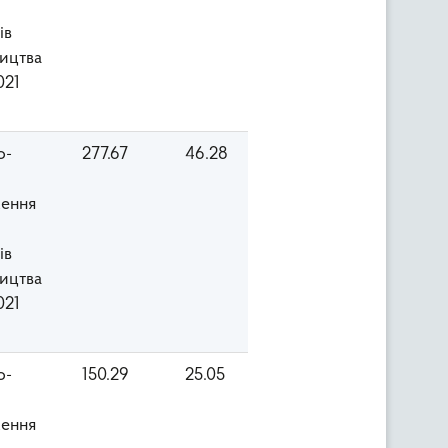
ів
ицтва
021
о-
277.67
46.28
ення
ів
ицтва
021
о-
150.29
25.05
ення