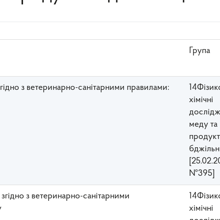
Група
 згідно з ветеринарно-санітарними правилами:
14Фізик
хімічні
дослідж
меду та
прoдукт
бджільн
[25.02.2
№395]
у згідно з ветеринарно-санітарними
14Фізик
у
хімічні