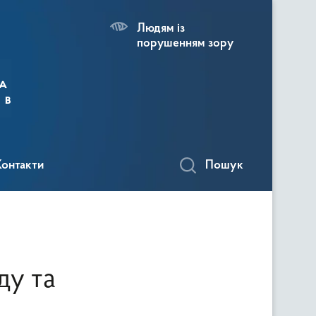
Людям із
порушенням зору
а
 в
Контакти
Пошук
ду та