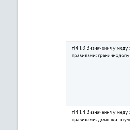
т14.1.3 Визначення у меду
правилами: граничнодопус
т14.1.4 Визначення у меду
правилами: домішки штуч