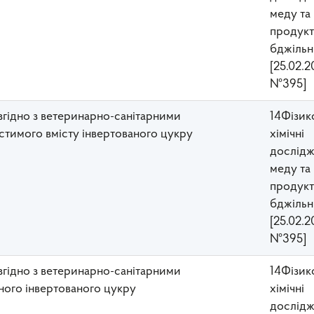
меду та
прoдукт
бджільн
[25.02.2
№395]
 згідно з ветеринарно-санітарними
14Фізик
тимого вмісту інвертованого цукру
хімічні
дослідж
меду та
прoдукт
бджільн
[25.02.2
№395]
 згідно з ветеринарно-санітарними
14Фізик
ного інвертованого цукру
хімічні
дослідж