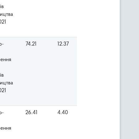
ів
ицтва
021
о-
74.21
12.37
ення
ів
ицтва
021
о-
26.41
4.40
ення