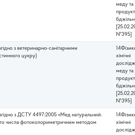
меду та
прoдукт
бджільн
[25.02.2
№395]
 згідно з ветеринарно-санітарними
14Фізик
стинного цукру)
хімічні
дослідж
меду та
прoдукт
бджільн
[25.02.2
№395]
у згідно з ДСТУ 4497:2005 «Мед натуральний.
14Фізик
зного числа фотоколориметричним методом
хімічні
дослідж