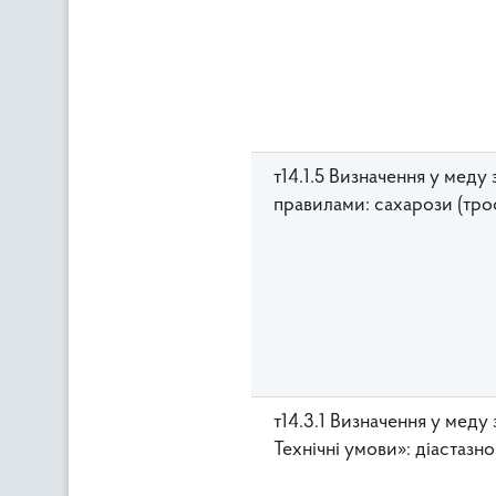
т14.1.5 Визначення у меду
правилами: сахарози (тро
т14.3.1 Визначення у мед
Технічні умови»: діаста