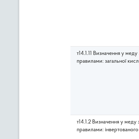
т14.1.11 Визначення у мед
правилами: загальної кисл
т14.1.2 Визначення у меду
правилами: інвертованого