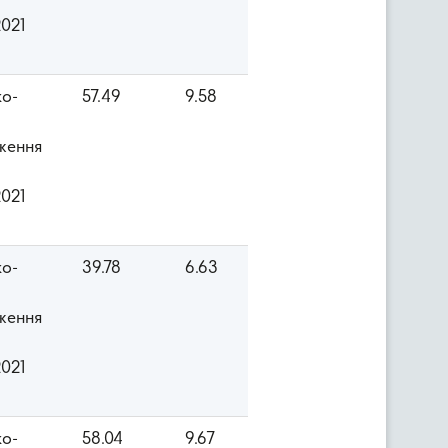
2021
ко-
57.49
9.58
ження
2021
ко-
39.78
6.63
ження
2021
ко-
58.04
9.67