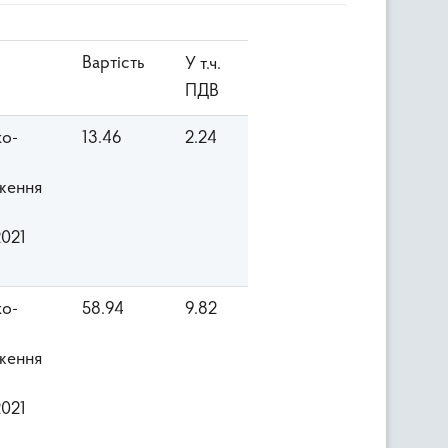
Вартість
У т.ч.
ПДВ
ко-
13.46
2.24
ження
2021
ко-
58.94
9.82
ження
2021