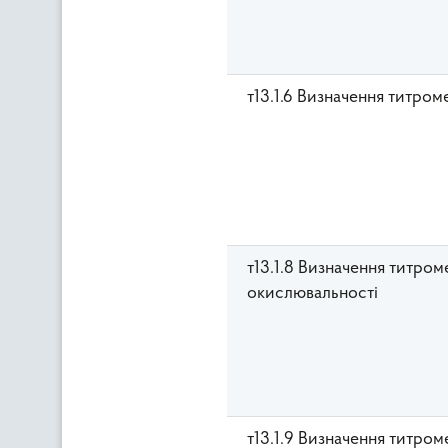
т13.1.6 Визначення титро
т13.1.8 Визначення титро
окислювальності
т13.1.9 Визначення титро