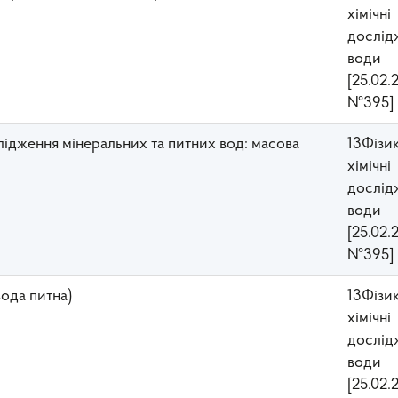
хімічні
дослід
води
[25.02.
№395]
ослідження мінеральних та питних вод: масова
13Фізи
хімічні
дослід
води
[25.02.
№395]
вода питна)
13Фізи
хімічні
дослід
води
[25.02.