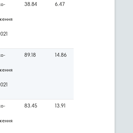
ко-
38.84
6.47
ження
2021
ко-
89.18
14.86
ження
2021
ко-
83.45
13.91
ження