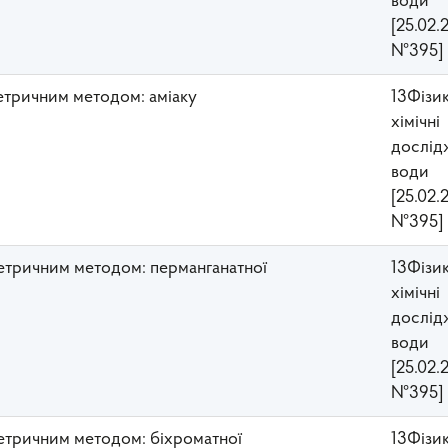
води
[25.02.
№395]
метричним методом: аміаку
13Фізи
хімічні
дослід
води
[25.02.
№395]
метричним методом: перманганатної
13Фізи
хімічні
дослід
води
[25.02.
№395]
метричним методом: біхроматної
13Фізи