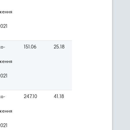
ження
2021
ко-
151.06
25.18
ження
2021
ко-
247.10
41.18
ження
2021