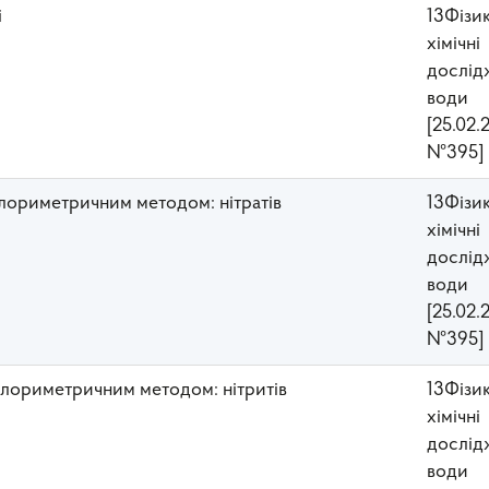
і
13Фізи
хімічні
дослід
води
[25.02.
№395]
олориметричним методом: нітратів
13Фізи
хімічні
дослід
води
[25.02.
№395]
олориметричним методом: нітритів
13Фізи
хімічні
дослід
води