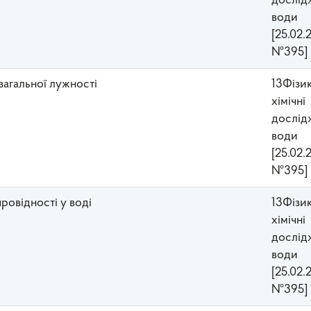
дослід
води
[25.02.
№395]
 загальної лужності
13Фізи
хімічні
дослід
води
[25.02.
№395]
ровідності у воді
13Фізи
хімічні
дослід
води
[25.02.
№395]