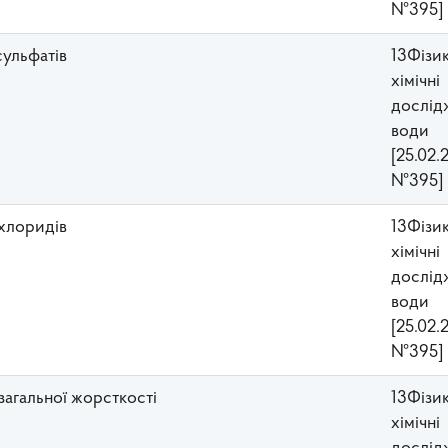
№395]
сульфатів
13Фізи
хімічні
дослід
води
[25.02.
№395]
 хлоридів
13Фізи
хімічні
дослід
води
[25.02.
№395]
 загальної жорсткості
13Фізи
хімічні