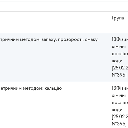
Група
етричним методом: запаху, прозорості, смаку,
13Фізи
хімічні
дослід
води
[25.02.
№395]
ометричним методом: кальцію
13Фізи
хімічні
дослід
води
[25.02.
№395]