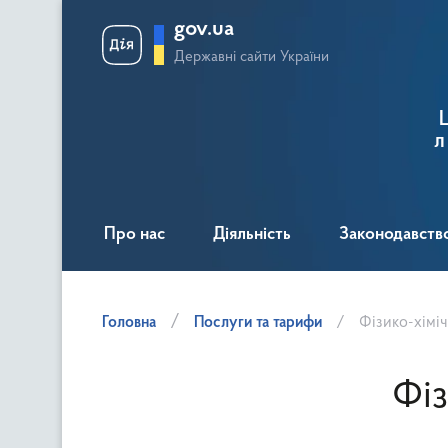
gov.ua
Державні сайти України
л
Про нас
Діяльність
Законодавств
Головна
Послуги та тарифи
Фізико-хімі
Фіз