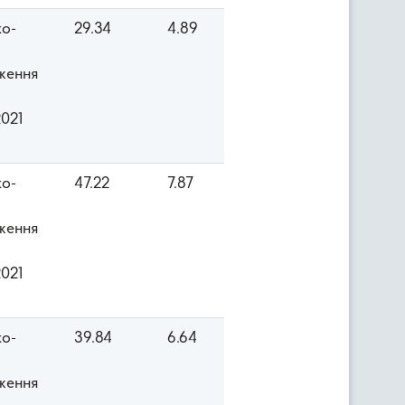
ко-
29.34
4.89
ження
2021
ко-
47.22
7.87
ження
2021
ко-
39.84
6.64
ження