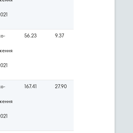
ження
2021
ко-
56.23
9.37
ження
2021
ко-
167.41
27.90
ження
2021