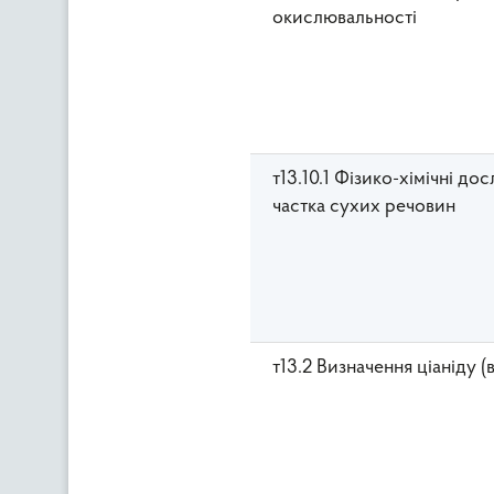
окислювальності
т13.10.1 Фізико-хімічні д
частка сухих речовин
т13.2 Визначення ціаніду (