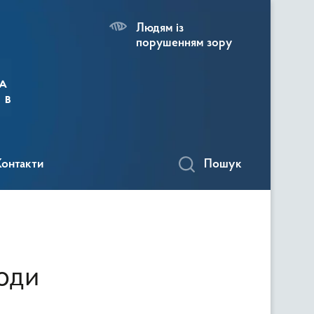
Людям із
порушенням зору
а
 в
Контакти
Пошук
води