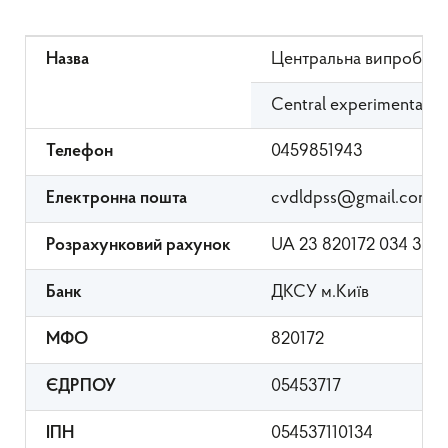
Центральна випробува
Назва
Central experimental sta
0459851943
Телефон
cvdldpss@gmail.com
Електронна пошта
UA 23 820172 034 3131
Розрахунковий рахунок
ДКСУ м.Київ
Банк
820172
МФО
05453717
ЄДРПОУ
054537110134
ІПН