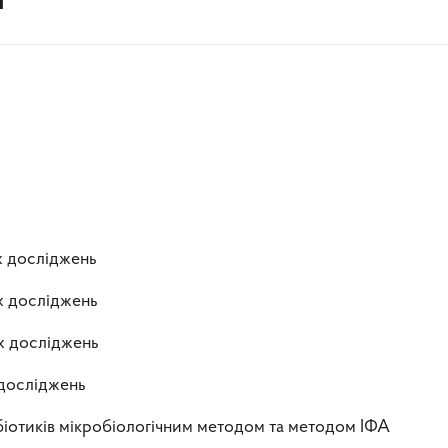
х досліджень
х досліджень
х досліджень
 досліджень
біотиків мікробіологічним методом та методом ІФА