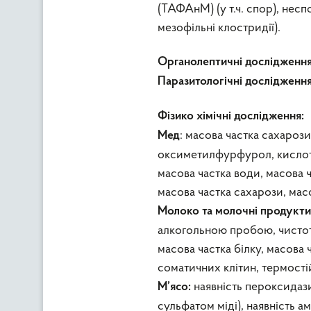
(ТАФАнМ) (у т.ч. спор), несп
мезофільні клостридії).
Органолептичні дослідженн
Паразитологічні дослідженн
Фізико хімічні дослідження:
: масова частка сахароз
Мед
оксиметилфурфурол, кислотніс
масова частка води, масова 
масова частка сахарози, мас
Молоко та молочні продукти
алкогольною пробою, чистота,
масова частка білку, масова 
соматичних клітин, термості
наявність пероксидази 
М’ясо:
сульфатом міді), наявність а