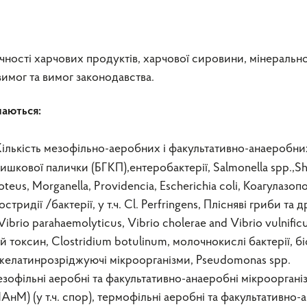
чності харчових продуктів, харчової сировини, мінерально
имог та вимог законодавства.
чаються:
ількість мезофільно-аеробних і факультативно-анаеробних
шкової палички (БГКП),ентеробактерії, Salmonella spp.,Shi
roteus, Morganella, Providencia, Escherіchіa colі, Коагулазоп
тридії /бактерії, у т.ч. Сl. Perfringens, Плісняві гриби та 
ibrio parahaemolyticus, Vibrio cholerae and Vibrio vulnificu
ий токсин, Clostridium botulinum, молочнокислі бактерії, бі
и, желатинрозріджуючі мікроорганізми, Pseudomonas spp.
зофільні аеробні та факультативно-анаеробні мікроорган
АнМ) (у т.ч. спор), термофільні аеробні та факультативно-