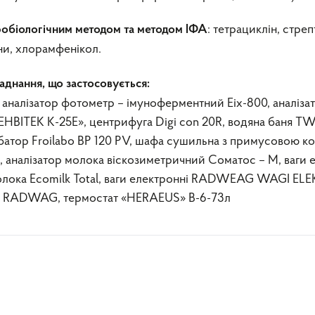
: тетрациклін, стреп
кробіологічним методом та методом ІФА
и, хлорамфенікол.
днання, що застосовується:
аналізатор фотометр – імуноферментний Eix-800, аналізат
EHBITEK K-25E», центрифуга Digi con 20R, водяна баня TW
кубатор Froilabo ВР 120 РV, шафа сушильна з примусовою к
 , аналізатор молока віскозиметричний Соматос – М, ваги
молока Ecomilk Total, ваги електронні RADWEAG WAGI E
кл. RADWAG, термостат «HERAEUS» В-6-73л