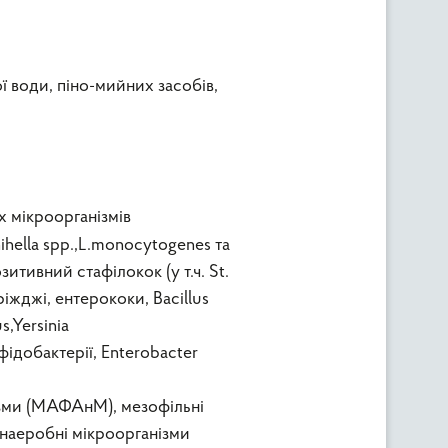
ї води, піно-мийних засобів,
 мікроорганізмів
hella spp.,L.monocytogenes та
озитивний стафілокок (у т.ч. St.
дріжджі, ентерококи, Bacillus
s,Yersinia
фідобактерії, Enterobacter
ізми (МАФАнМ), мезофільні
анаеробні мікроорганізми