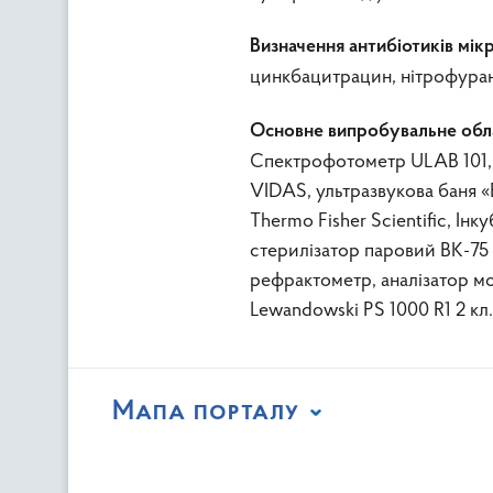
Визначення антибіотиків мі
цинкбацитрацин, нітрофуран
Основне випробувальне обла
Спектрофотометр ULAB 101, 
VIDAS, ультразвукова баня «
Thermo Fisher Scientific, Ін
стерилізатор паровий ВК-75
рефрактометр, аналізатор 
Lewandowski PS 1000 R1 2 
Мапа порталу