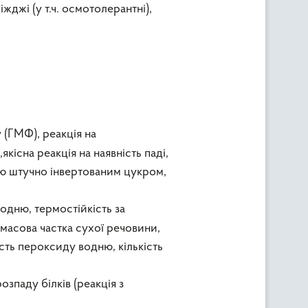
жджі (у т.ч. осмотолерантні),
 (ГМФ), реакція на
кісна реакція на наявність паді,
цію штучно інвертованим цукром,
водню, термостійкість за
,масова частка сухої речовини,
ість пероксиду водню, кількість
зпаду білків (реакція з