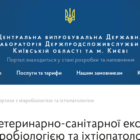
Центральна випробувальна Державн
абораторія Держпродспоживслужби
Київській області та м. Києві
Портал знаходиться у стані розробки та наповнення
о
Послуги та тарифи
Нашим замовникам
ертизи з мікробіологією та іхтіопатологією
ветеринарно-санітарної ек
кробіологією та іхтіопатол