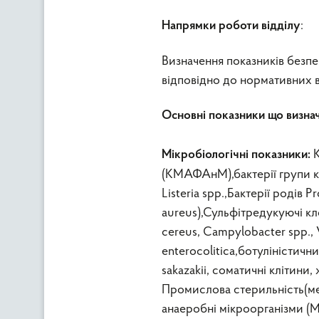
:
Напрямки роботи відділу
Визначення показників безпе
відповідно до нормативних в
Основні показники що визна
К
Мікробіологічні показники:
(КМАФАнМ),бактерії групи ки
Listeria spp.,Бактерії родів P
aureus),Сульфітредукуючі клос
cereus, Campylobacter spp., V
enterocolitica,ботуліністичн
sakazakii, соматичні клітин
Промислова стерильність(ме
анаеробні мікроорганізми (М