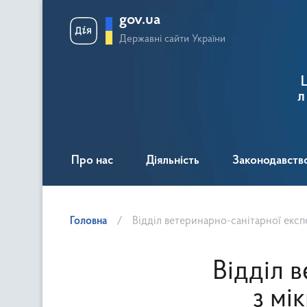
gov.ua
Державні сайти України
л
Про нас
Діяльність
Законодавств
Головна
Відділ ветеринарно-санітарної експ
Відділ 
з мі