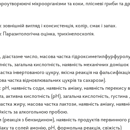
ороутворюючі мікроорганізми та коки, плісневі гриби та дрі
: зовнішній вигляд і консистенція, колір, смак і запах.
я
: Паразитологічна оцінка, трихінелоскопія.
я
и, діастазне число, масова частка гідроксиметилфурфуролу
ть, загальна кислотність, наявність механічних домішок ,я
частка інвертованого цукру, якісна реакція на фальсифіка
ова частка відновлювальних цукрів та сахарози).
: рН, наявність соди, наявність аміаку, наявність перекису 
 активна кислотність (рН), загальна кислотність, густина 
частка жиру, масова частка лактози, наявність аміаку, наявн
йкість за алкогольною пробою.
(реакція з бензидином), наявність продуктів первинного ро
міаку та солей амонію, рН, формольна реакція, свіжість)