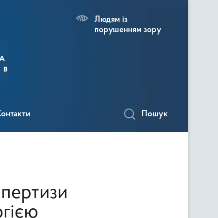
Людям із
порушенням зору
а
 в
Контакти
Пошук
спертизи
огією