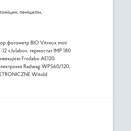
томіцин, пеніцилін,
ор фотометр BIO Vitreux mini
-12 «Julabo», термостат IMP 180
онвекцією Froilabo AE120,
 електронні Radwag WPS60/120,
LEKTRONICZNE Witold